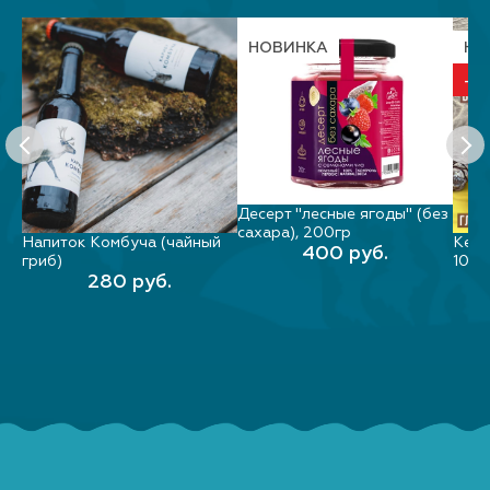
НОВИНКА
НО
-13
Десерт "лесные ягоды" (без
В КОРЗИНУ
сахара), 200гр
я,
Напиток Комбуча (чайный
Кедр
400 руб.
ВЫБЕРИТЕ ПАРАМЕТРЫ
гриб)
100г
280 руб.
3