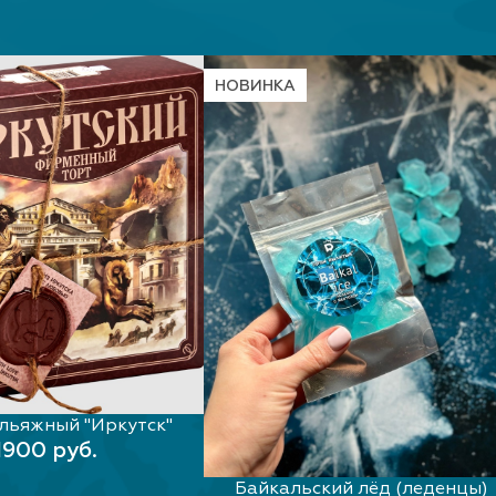
НОВИНКА
льяжный "Иркутск"
В КОРЗИНУ
1900 руб.
Байкальский лёд (леденцы)