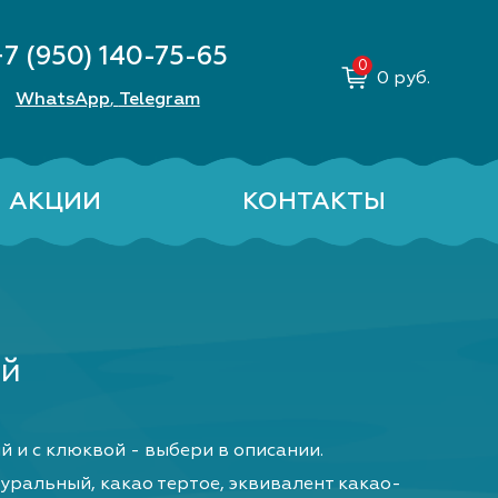
+7 (950) 140-75-65
0
руб.
WhatsApp
Telegram
,
АКЦИИ
КОНТАКТЫ
ый
 и с клюквой - выбери в описании.
туральный, какао тертое, эквивалент какао-