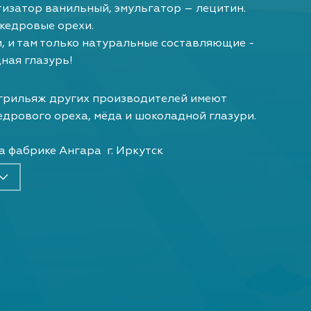
тизатор ванильный, эмульгатор – лецитин.
 кедровые орехи.
, и там только натуральные составляющие -
ная глазурь!
 грильяж других производителей имеют
едрового ореха, мёда и шоколадной глазури.
а фабрике Ангара г. Иркутск