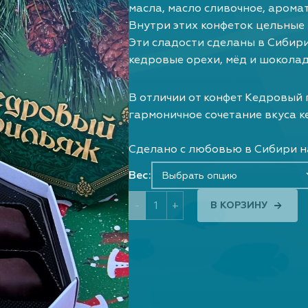
масла, масло сливочное, арома
Внутри этих конфеток цельные
Эти сладости сделаны в Сибири
кедровые орехи, мёд и шоколад
В отличии от конфет Кедровый
гармоничное сочетание вкуса к
Сделано с любовью в Сибири н
Вес:
Выбрать опцию
-
+
В КОРЗИНУ