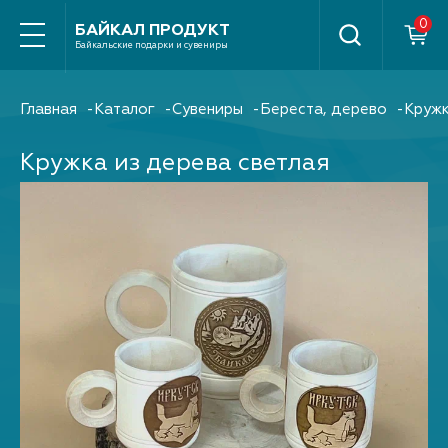
Найти
БАЙКАЛ ПРОДУКТ
Байкальские подарки и сувениры
Главная
Каталог
Сувениры
Береста, дерево
Кружк
Кружка из дерева светлая