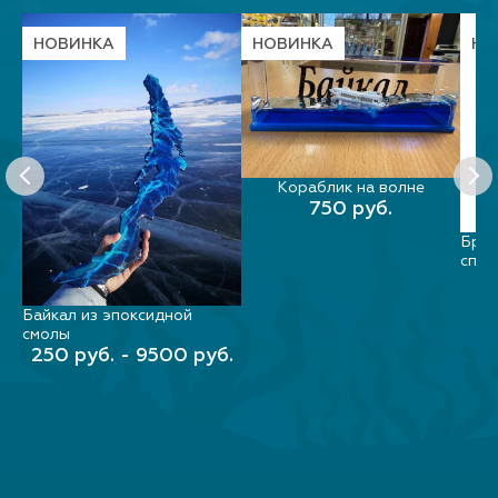
НОВИНКА
НОВИНКА
НО
Кораблик на волне
В КОРЗИНУ
750 руб.
Брел
спин
Байкал из эпоксидной
ВЫБЕРИТЕ ПАРАМЕТРЫ
смолы
250 руб. - 9500 руб.