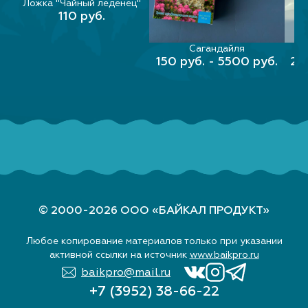
Ложка "Чайный леденец"
В КОРЗИНУ
110 руб.
е
Сагандайля
ВЫБЕРИТЕ ПАРАМЕТРЫ
ВЫ
150 руб. - 5500 руб.
20
© 2000-2026 ООО «БАЙКАЛ ПРОДУКТ»
Любое копирование материалов только при указании
активной ссылки на источник
www.baikpro.ru
baikpro@mail.ru
+7 (3952) 38-66-22