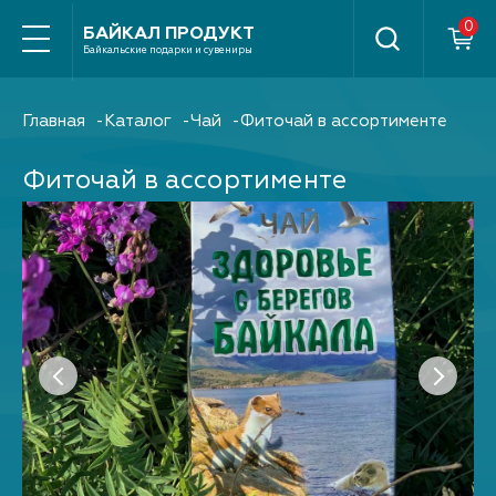
Найти
БАЙКАЛ ПРОДУКТ
Байкальские подарки и сувениры
Главная
Каталог
Чай
Фиточай в ассортименте
Фиточай в ассортименте