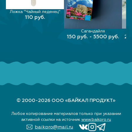
Ложка "Чайный леденец"
В КОРЗИНУ
110 руб.
е
Сагандайля
РЫ
ВЫБЕРИТЕ ПАРАМЕТРЫ
ВЫ
150 руб. - 5500 руб.
20
© 2000-2026 ООО «БАЙКАЛ ПРОДУКТ»
Любое копирование материалов только при указании
активной ссылки на источник
www.baikpro.ru
baikpro@mail.ru